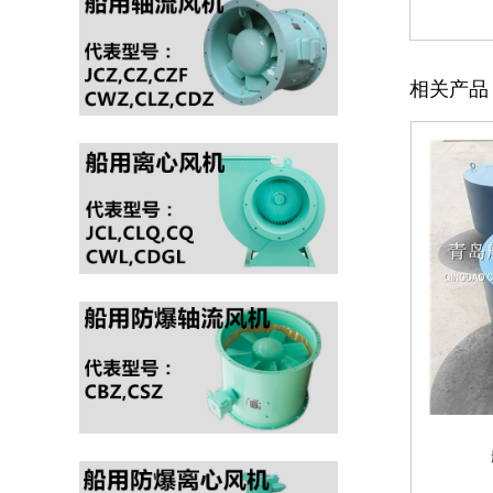
可输送空气，含有盐雾的
当的场合。CZT系列舰船用
海洋空气和含有油雾等腐
低...
蚀性空气，通风机适用于
FA系列船用轴流通风机可
船舶上各种舱室的通风换
相关产品
输送空气、含有盐雾的海洋
气、锅炉通风，也可适用
空气和含有少量油雾等的腐
于其他适当的场合。 通风
蚀性空气，FA系列船用轴
机是按照国标...
流通风机适用于船舶上各种
CQ系列船用离心通风机
舱室的通风换气，也可应用
（以下简称通风机）可输
于其他适当的场合。FA系
送空气，含有盐雾的海洋
列船用轴流通风机按照
空气和含有油雾等腐蚀性
GB1186...
空气，通风机适用于船舶
CWL系列船用小型离心通风
上各种舱室的通风换气、
机可输送空气，含有盐雾的
锅炉通风，也可适用于其
海洋空气和含有油雾等腐蚀
他适当的场合。 CQ系列船
性空气。 本型风机适用于
用离心通风机是按照...
军船与民船上的厨房、厕
CGDL系列船用高效率低噪
所、舱壁、公共场所。
音离心通风机(以下简称通
CWL型船用小型离心通风机
风机)是一种新型节能、低
如配用防爆电机，既可输送
噪声船用产品。通风机通过
易燃...
专门设计和加工，具有效率
船用菌型通风帽通风筒
CBZ系列船用防爆轴流通风
高（>80%）、噪音低、不
机（以下简称“防爆通风