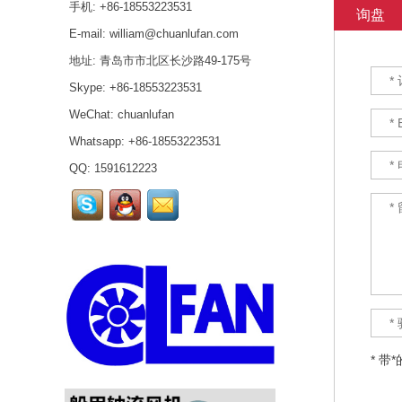
手机: +86-18553223531
用于向舱室输风，也可用于
询盘
轻、耗用功率小、可逆
舱室抽风，被输送的空气可
转、运转平稳、能抗一...
E-mail:
william@chuanlufan.com
含有海洋空气所具有的盐份
CLZ系列船用轴流通风机
地址: 青岛市市北区长沙路49-175号
以及蓄电池自然蒸发所形成
用于船舶舱室通风换气，
的少量酸蒸气，被输送的空
Skype:
+86-18553223531
既可用于向舱室输风，也
气温度不超过50℃。...
可用于舱室抽风，被输送
WeChat: chuanlufan
的空气可含有海洋空气所
CDZ系列船用低噪声轴流通
Whatsapp: +86-18553223531
具有的盐份以及蓄电池自
风机是一种节能、低噪声舰
然蒸发所形成的少量酸蒸
QQ:
1591612223
船用产品。具有效率高、噪
气，被输送的空气温度不
音低、运转平稳和满足舰舰
超过50℃。...
船用条件要求等特点。它适
CWZ系列船用小型轴流
用于各种舰船的通风换气，
通风机可适用于各种船
也适用与其他相适应的场
舶上的厨房、厕所、舱
合。...
壁、公共场所、会议室
等通风换气，也可适用
CZT系列舰船用低噪声轴流
于其他适当的场合。
通风机可输送空气、含有盐
CWZ系列船用小型轴流
雾的海洋空气和含有少量油
通风机采用变环量法设
雾等的腐蚀性空气，CZT系
计。根据通风机的参数
* 带
列舰船用低噪声轴流通风机
选取合理的变环量...
JCL(CLQ)系列船用离心通
适用于船舶上各种舱室的通
风机（以下简称通风机）
风换气，也可应用于其他适