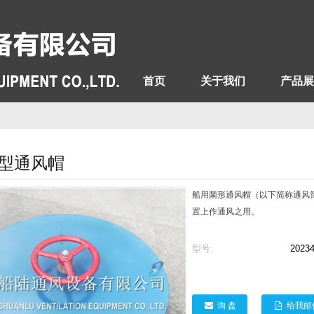
首页
关于我们
产品展
型通风帽
船用菌形通风帽（以下简称通风
置上作通风之用。
型号:
2023
询 盘
给我邮