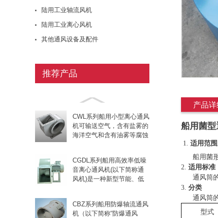
用于向舱室输风，也可用于
轻、耗用功率小、可逆
陆用工业轴流风机
舱室抽风，被输送的空气可
转、运转平稳、能抗一...
含有海洋空气所具有的盐份
陆用工业离心风机
CLZ系列船用轴流通风机
以及蓄电池自然蒸发所形成
用于船舶舱室通风换气，
其他通风设备及配件
的少量酸蒸气，被输送的空
既可用于向舱室输风，也
气温度不超过50℃。...
可用于舱室抽风，被输送
的空气可含有海洋空气所
推荐产品
CDZ系列船用低噪声轴流通
具有的盐份以及蓄电池自
风机是一种节能、低噪声舰
然蒸发所形成的少量酸蒸
船用产品。具有效率高、噪
气，被输送的空气温度不
音低、运转平稳和满足舰舰
超过50℃。...
产品详
船用条件要求等特点。它适
CWL系列船用小型离心通风
用于各种舰船的通风换气，
船用菌型
机可输送空气，含有盐雾的
也适用与其他相适应的场
海洋空气和含有油雾等腐蚀
合。...
1.
适用范围
性空气。 本型风机适用于
军船与民船上的厨房、厕
船用菌
CGDL系列船用高效率低噪
所、舱壁、公共场所。
2.
适用标准
音离心通风机(以下简称通
CWL型船用小型离心通风机
通风筒
风机)是一种新型节能、低
如配用防爆电机，既可输送
3.
分类
噪声船用产品。通风机通过
易燃...
专门设计和加工，具有效率
通风筒
CBZ系列船用防爆轴流通风
高（>80%）、噪音低、不
型式
机（以下简称“防爆通风
会超载、运转平稳和满足舰