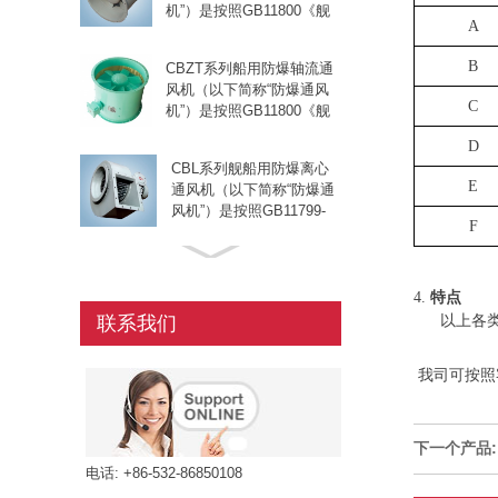
机”）是按照GB11800《舰
船条件要求等特点，它适用
A
船用防爆轴流通风机》、
于各...
GB3836.1－2000《爆炸性
B
CBZT系列船用防爆轴流通
环境用防爆电气设备》中的
风机（以下简称“防爆通风
1通用要求、GB3836.2－
C
机”）是按照GB11800《舰
2000《爆...
船用防爆轴流通风机》、
D
GB3836.1－2000《爆炸性
CBL系列舰船用防爆离心
环境用防爆电气设备》中的
E
通风机（以下简称“防爆通
1通用要求、GB3836.2－
风机”）是按照GB11799-
2000《...
F
89《舰船用防爆离心通风
机》、GB3836.1－
JCZ系列船用轴流通风机
2000《爆炸性环境用防爆
可输送空气、含有盐雾的
电气设备》中的1通用要
4.
特点
海洋空气和含有少量油雾
求、GB3836.2－20...
联系我们
以上各
等的腐蚀性空气，JCZ系
列船用轴流通风机适用于
CZF系列船用轴流通风机
船舶上各种舱室的通风换
我司可按照
是一种新型的节能、低噪
气，也可应用于其他适当
声风机，它适用于各种舰
的场合。JCZ系列船用轴
船的通风换气，也适用于
流通风机按照GB1...
下一个产品:
其它相适应的场合。 CZF
CLZ1-J 船用轴流通风机用
电话: +86-532-86850108
系列船用轴流通风机具有
于船舶舱室通风换气，既可
结构紧湊、体积小、重量