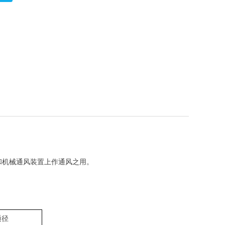
Live
和机械通风装置上作通风之用。
通径