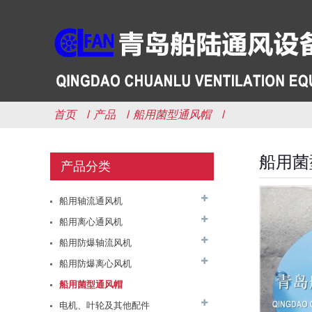
首页
产品
船用菌型通风帽
船用菌
产品分类
JCZ系列船用轴流通风机
可输送空气、含有盐雾的
海洋空气和含有少量油雾
船用轴流通风机
等的腐蚀性空气，JCZ系
列船用轴流通风机适用于
船用离心通风机
CZF系列船用轴流通风机
船舶上各种舱室的通风换
是一种新型的节能、低噪
船用防爆轴流风机
气，也可应用于其他适当
声风机，它适用于各种舰
的场合。JCZ系列船用轴
船用防爆离心风机
船的通风换气，也适用于
流通风机按照GB1...
其它相适应的场合。 CZF
船用菌型通风帽
CLZ1-J 船用轴流通风机用
系列船用轴流通风机具有
于船舶舱室通风换气，既可
电机、叶轮及其他配件
结构紧湊、体积小、重量