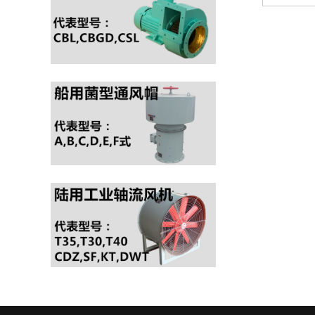
会超载、运转平稳和满足舰
机”）是按照GB11800《舰
船条件要求等特点，它适用
船用防爆轴流通风机》、
于各...
GB3836.1－2000《爆炸性
CBZT系列船用防爆轴流通
环境用防爆电气设备》中的
风机（以下简称“防爆通风
1通用要求、GB3836.2－
机”）是按照GB11800《舰
2000《爆...
船用防爆轴流通风机》、
GB3836.1－2000《爆炸性
CBL系列舰船用防爆离心
环境用防爆电气设备》中的
通风机（以下简称“防爆通
1通用要求、GB3836.2－
风机”）是按照GB11799-
2000《...
89《舰船用防爆离心通风
机》、GB3836.1－
JCZ系列船用轴流通风机
2000《爆炸性环境用防爆
可输送空气、含有盐雾的
电气设备》中的1通用要
海洋空气和含有少量油雾
求、GB3836.2－20...
等的腐蚀性空气，JCZ系
列船用轴流通风机适用于
CZF系列船用轴流通风机
船舶上各种舱室的通风换
是一种新型的节能、低噪
气，也可应用于其他适当
声风机，它适用于各种舰
的场合。JCZ系列船用轴
船的通风换气，也适用于
流通风机按照GB1...
其它相适应的场合。 CZF
CLZ1-J 船用轴流通风机用
系列船用轴流通风机具有
于船舶舱室通风换气，既可