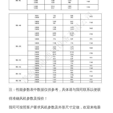
注：性能参数表中数据仅供参考，具体请与我司联系以便获
得准确风机参数及报价！
我司可按照客户要求风机参数及外形尺寸定做，欢迎来电垂